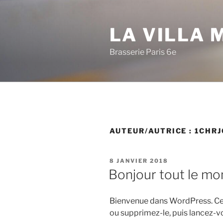
Aller
au
LA VILLA 
contenu
principal
Brasserie Paris 6e
AUTEUR/AUTRICE :
1CHR
PUBLIÉ
8 JANVIER 2018
LE
Bonjour tout le mo
Bienvenue dans WordPress. Ceci
ou supprimez-le, puis lancez-vo