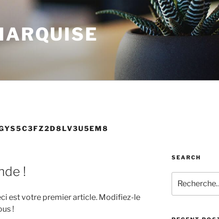
MARQUISE
JGYS5C3FZ2D8LV3U5EM8
SEARCH
nde !
Recherche
pour
 est votre premier article. Modifiez-le
:
us !